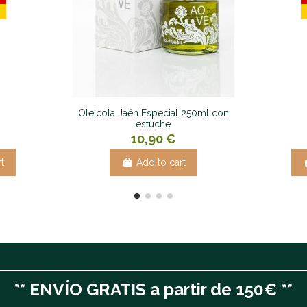
Oleicola Jaén Especial 250ml con
estuche
10,90 €
t
Add to cart
** ENVÍO GRATIS a partir de 150€ **