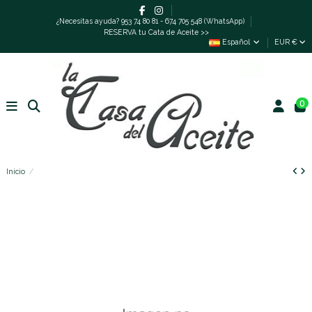
¿Necesitas ayuda? 953 74 80 81 - 674 705 548 (WhatsApp)
RESERVA tu Cata de Aceite >>
Español
EUR €
0
Inicio