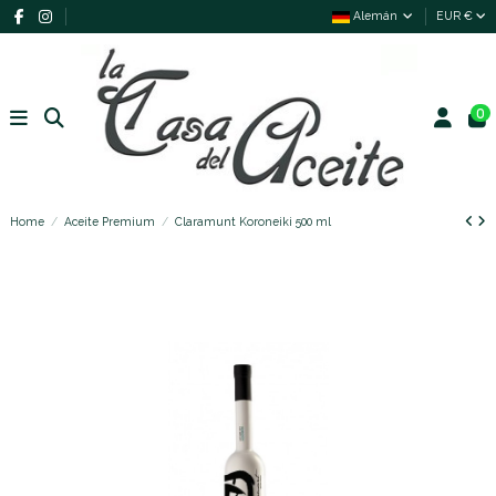
Alemán
EUR €
0
Home
Aceite Premium
Claramunt Koroneiki 500 ml