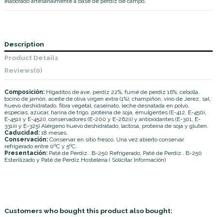
elaborado artesanalmente a base de perdiz de campo.
Description
Product Details
Reviews
(0)
Composición:
Higaditos de ave, perdiz 22%, fumé de perdiz 16%, cebolla,
tocino de jamón, aceite de oliva virgen extra (1%), champiñón, vino de Jerez, sal,
huevo deshidratado, fibra vegetal, caseinato, leche desnatada en polvo,
especias, azúcar, harina de trigo, proteína de soja, emulgentes (E-412, E-450i,
E-451ii y E-452i), conservadores (E-200 y E-262ii) y antioxidantes (E-301, E-
331iii y E-325) Alérgeno huevo deshidratado, lactosa, proteína de soja y gluten.
Caducidad:
18 meses.
Conservación:
Conservar en sitio fresco. Una vez abierto conservar
refrigerado entre 0ºC y 5ºC.
Presentación:
Paté de Perdiz.. B-250 Refrigerado, Paté de Perdiz.. B-250
Esterilizado y Paté de Perdiz.Hostelería ( Solicitar Información)
Customers who bought this product also bought: