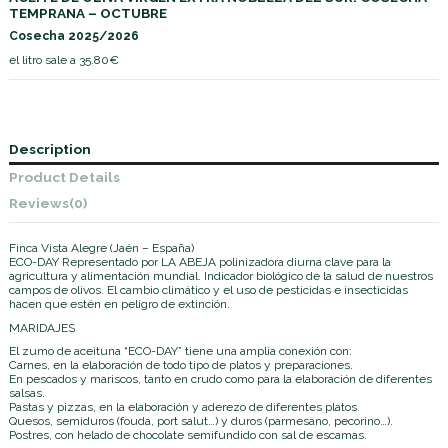
TEMPRANA – OCTUBRE
Cosecha 2025/2026
el litro sale a 35.80€
Description
Product Details
Reviews
(0)
Finca Vista Alegre (Jaén – España)
ECO-DAY
Representado por
LA ABEJA
polinizadora diurna clave para la
agricultura y alimentación mundial. Indicador biológico de la salud de nuestros
campos de olivos. El cambio climático y el uso de pesticidas e insecticidas
hacen que estén en peligro de extinción.
MARIDAJES
El zumo de aceituna “ECO-DAY” tiene una amplia conexión con:
Carnes, en la elaboración de todo tipo de platos y preparaciones.
En pescados y mariscos, tanto en crudo como para la elaboración de diferentes
salsas.
Pastas y pizzas, en la elaboración y aderezo de diferentes platos.
Quesos, semiduros (fouda, port salut…) y duros (parmesano, pecorino…).
Postres, con helado de chocolate semifundido con sal de escamas.