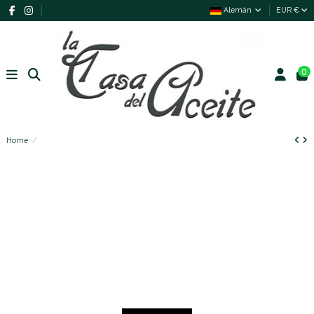
Alemán
EUR €
0
Home