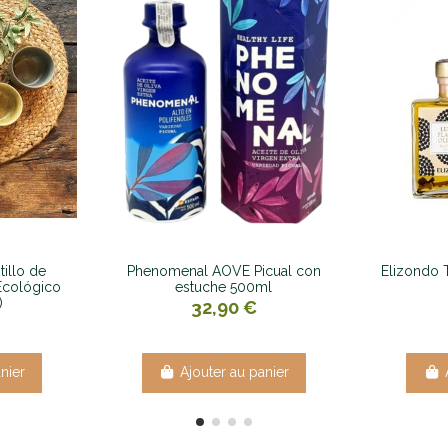
illo de
Phenomenal AOVE Picual con
Elizondo 
Ecológico
estuche 500ml
)
32,90 €
nier
Ajouter au panier