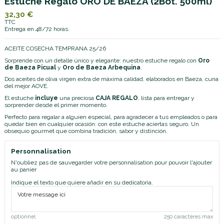
Estuche Regalo ORO DE BAEZA (2Bot. 500ml)
32,30 €
TTC
Entrega en 48/72 horas.
ACEITE COSECHA TEMPRANA 25/26
Sorprende con un detalle único y elegante: nuestro estuche regalo con
Oro
de Baeza Picual
y
Oro de Baeza Arbequina
.
Dos aceites de oliva virgen extra de máxima calidad, elaborados en Baeza, cuna
del mejor AOVE.
El estuche
incluye
una preciosa
CAJA REGALO
, lista para entregar y
sorprender desde el primer momento.
Perfecto para regalar a alguien especial, para agradecer a tus empleados o para
quedar bien en cualquier ocasión: con este estuche aciertas seguro. Un
obsequio gourmet que combina tradición, sabor y distinción.
Personnalisation
N'oubliez pas de sauvegarder votre personnalisation pour pouvoir l'ajouter
au panier
Indique el texto que quiere añadir en su dedicatoria.
optionnel
250 caractères max