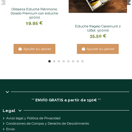
Olibaeza Estuche Patrimonio
Dorado Premium con estuche
500ml
19,95 €
Estuche Regalo Claramunt 2
(2Bot. 500ml)
35,50 €
Ajouter au panier
Ajouter au panier
** ENVÍO GRATIS a partir de 150€ **
Legal
Aviso legal y Política de Privacidad
Condiciones de Compra y Derecho de Desistimiento
Envío