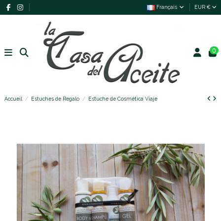
Français
EUR €
0
Accueil
Estuches de Regalo
Estuche de Cosmética Viaje