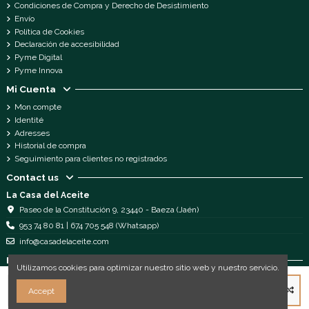
Condiciones de Compra y Derecho de Desistimiento
Envío
Política de Cookies
Declaración de accesibilidad
Pyme Digital
Pyme Innova
Mi Cuenta
Mon compte
Identité
Adresses
Historial de compra
Seguimiento para clientes no registrados
Contact us
La Casa del Aceite
Paseo de la Constitución 9, 23440 - Baeza (Jaén)
953 74 80 81 | 674 705 548 (Whatsapp)
info@casadelaceite.com
Follow us
Utilizamos cookies para optimizar nuestro sitio web y nuestro servicio.
Ajouter au panier
Accept