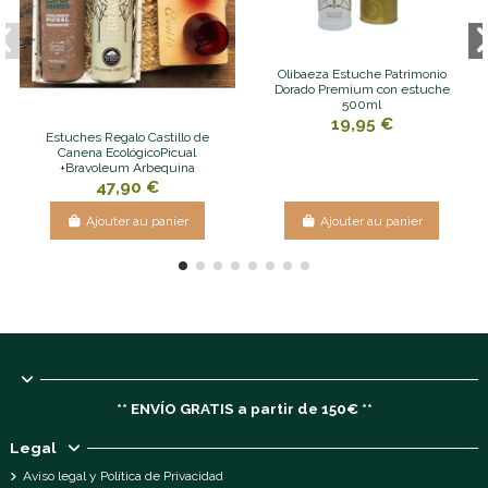
Olibaeza Estuche Patrimonio
Dorado Premium con estuche
500ml
19,95 €
Estuches Regalo Castillo de
Canena EcológicoPicual
+Bravoleum Arbequina
47,90 €
Ajouter au panier
Ajouter au panier
** ENVÍO GRATIS a partir de 150€ **
Legal
Aviso legal y Política de Privacidad