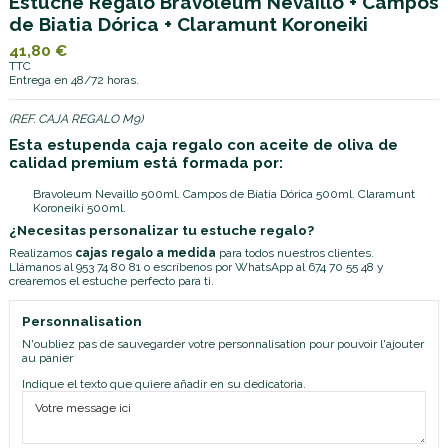
Estuche Regalo Bravoleum Nevaillo + Campos
de Biatia Dórica + Claramunt Koroneiki
41,80 €
TTC
Entrega en 48/72 horas.
(REF. CAJA REGALO M9)
Esta estupenda caja regalo con aceite de oliva de
calidad premium está formada por:
Bravoleum Nevaillo 500ml. Campos de Biatia Dórica 500ml. Claramunt
Koroneiki 500ml.
¿Necesitas personalizar tu estuche regalo?
Realizamos
cajas regalo a medida
para todos nuestros clientes.
Llámanos al
953 74 80 81
o escríbenos por
WhatsApp al 674 70 55 48
y
crearemos el estuche perfecto para ti.
Personnalisation
N'oubliez pas de sauvegarder votre personnalisation pour pouvoir l'ajouter
au panier
Indique el texto que quiere añadir en su dedicatoria.