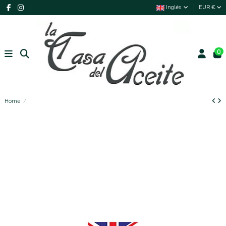
Inglés
EUR €
0
Home