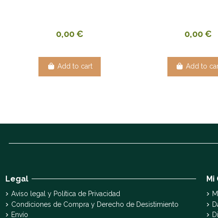
0,00 €
0,00 €
Add to cart
Add to car
Legal
Mi
Aviso legal y Política de Privacidad
M
Condiciones de Compra y Derecho de Desistimiento
D
Envío
D