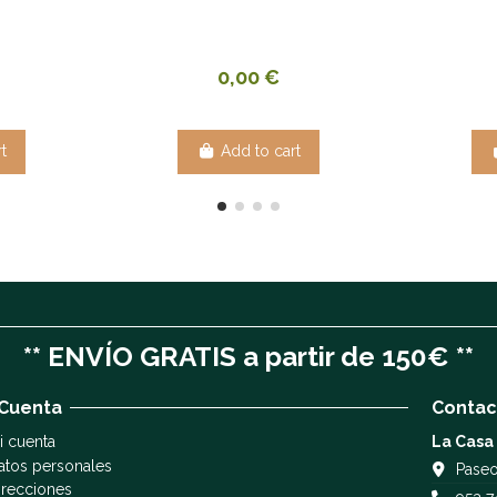
0,00 €
t
Add to cart
** ENVÍO GRATIS a partir de 150€ **
 Cuenta
Contac
i cuenta
La Casa
atos personales
Paseo
irecciones