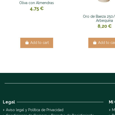
Oliva con Almendras
4,75 €
Oro de Baeza 250/
Arbequina
8,20 €
Add to cart
Add to car
Legal
Mi
Aviso legal y Política de Privacidad
M