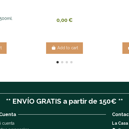
500ml.
0,00 €
t
Add to cart
** ENVÍO GRATIS a partir de 150€ **
 Cuenta
Contac
i cuenta
La Casa