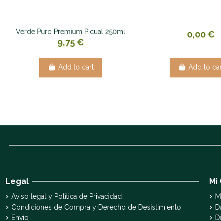
Verde Puro Premium Picual 250ml
0,00 €
9,75 €
Add to cart
Add to car
Legal
Mi
Aviso legal y Política de Privacidad
M
Condiciones de Compra y Derecho de Desistimiento
D
Envío
D