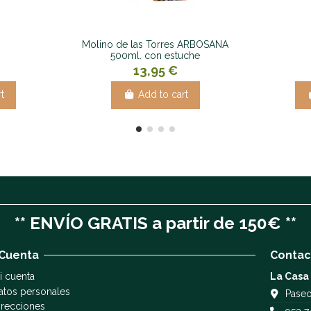
Molino de las Torres ARBOSANA
500ml. con estuche
13,95 €
t
Add to cart
** ENVÍO GRATIS a partir de 150€ **
 Cuenta
Contac
i cuenta
La Casa
atos personales
Paseo
irecciones