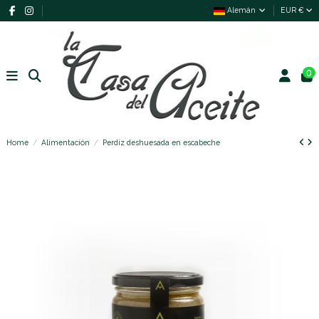
Alemán
EUR €
0
Home
Alimentación
Perdiz deshuesada en escabeche