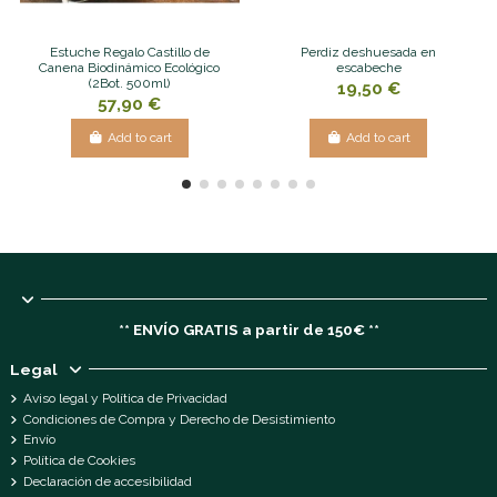
Estuche Regalo Castillo de
Perdiz deshuesada en
Canena Biodinámico Ecológico
escabeche
(2Bot. 500ml)
19,50 €
57,90 €
Add to cart
Add to cart
** ENVÍO GRATIS a partir de 150€ **
Legal
Aviso legal y Política de Privacidad
Condiciones de Compra y Derecho de Desistimiento
Envío
Política de Cookies
Declaración de accesibilidad