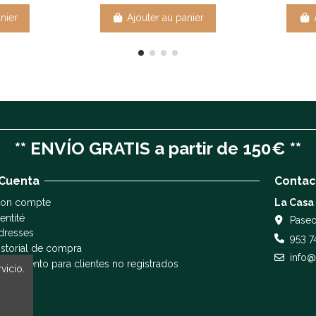
nier
Ajouter au panier
** ENVÍO GRATIS a partir de 150€ **
 Cuenta
Contac
on compte
La Casa
entité
Paseo
dresses
953 7
istorial de compra
info@
eguimiento para clientes no registrados
vicio.