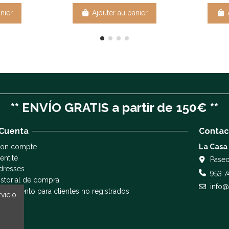
nier
Ajouter au panier
** ENVÍO GRATIS a partir de 150€ **
 Cuenta
Contac
on compte
La Casa
entité
Paseo
dresses
953 7
istorial de compra
info@
eguimiento para clientes no registrados
vicio.