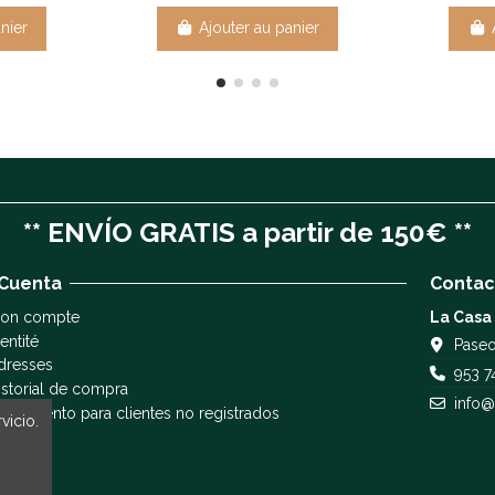
nier
Ajouter au panier
** ENVÍO GRATIS a partir de 150€ **
 Cuenta
Contac
on compte
La Casa
entité
Paseo
dresses
953 7
istorial de compra
info@
eguimiento para clientes no registrados
vicio.