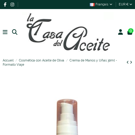
Français
EUR €
0
Accueil
Cosmética con Aceite de Oliva
Crema de Manos y Uñas 30ml -
Formato Viaje