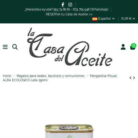
¿Necesitas ayuda? 953 74 80 81 - 674 705 548 (WhatsApp)
RESERVA tu Cata de Aceite >>
Español
EUR €
0
Inicio
Regalos para bodas, bautizos y comuniones
Mergaoliva Picual
ALBA ECOLÓGICO Lata 250ml