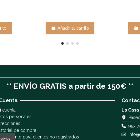
rito
Añadir al carrito
** ENVÍO GRATIS a partir de 150€ **
 Cuenta
Contac
i cuenta
La Casa
atos personales
Paseo
irecciones
953 7
istorial de compra
info@
eguimiento para clientes no registrados
vicio.