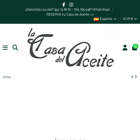
¿Necesitas ayuda? 953 74 80 81 - 674 705 548 (WhatsApp)
RESERVA tu Cata de Aceite >>
Español
EUR €
0
Inicio