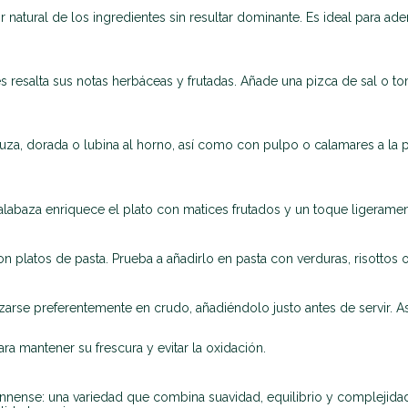
 natural de los ingredientes sin resultar dominante. Es ideal para ad
s resalta sus notas herbáceas y frutadas. Añade una pizca de sal o to
uza, dorada o lubina al horno, así como con pulpo o calamares a la p
abaza enriquece el plato con matices frutados y un toque ligeramente
on platos de pasta. Prueba a añadirlo en pasta con verduras, risottos
lizarse preferentemente en crudo, añadiéndolo justo antes de servir. 
a mantener su frescura y evitar la oxidación.
iennense: una variedad que combina suavidad, equilibrio y complejidad