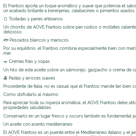
El Frantoio aporta un toque aromático y suave que potencia el sabor
un acabado brillante a berenjenas, calabacines o pimientos asados.
🍞 Tostadas y panes artesanos
Un chorrito de AOVE Frantoio sobre pan rústico o molletes caliente
delicioso.
🐟 Pescados blancos y mariscos
Por su equilibrio, el Frantoio combina especialmente bien con merl
mar.
🥗 Cremas frías y sopas
Un hilo de este aceite sobre un salmorejo, gazpacho o crema de cal
🍝 Pastas y arroces suaves
Procedente de Italia, no es casual que el Frantoio maride tan bien c
Cómo disfrutarlo al máximo
Para apreciar toda su riqueza aromática, el AOVE Frantoio debe uti
propiedades saludables.
Conservarlo en un lugar fresco y oscuro también es fundamental par
Un aceite con acento mediterráneo
El AOVE Frantoio es un puente entre el Mediterráneo italiano y el j