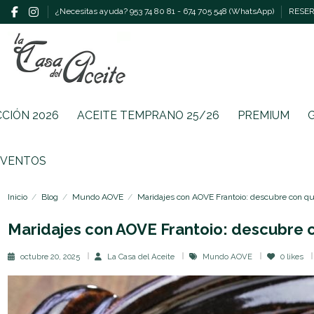
¿Necesitas ayuda? 953 74 80 81 - 674 705 548 (WhatsApp)
RESERV
CCIÓN 2026
ACEITE TEMPRANO 25/26
PREMIUM
EVENTOS
Inicio
Blog
Mundo AOVE
Maridajes con AOVE Frantoio: descubre con q
Maridajes con AOVE Frantoio: descubre 
octubre 20, 2025
La Casa del Aceite
Mundo AOVE
0
likes