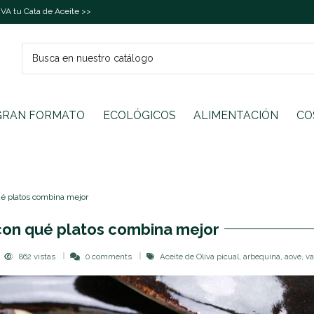
A tu Cata de Aceite >>
GRAN FORMATO
ECOLÓGICOS
ALIMENTACIÓN
CO
ué platos combina mejor
con qué platos combina mejor
862 vistas
0 comments
Aceite de Oliva picual, arbequina, aove, va