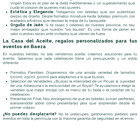
Virgen Extra es el pilar de la dieta mediterránea y un superalimento que
cuida el corazón de quienes más quieres.
Estética y Elegancia
: Trabajamos con botellas que son auténticas
piezas de diseño. Desde formatos miniatura hasta botellas premium con
acabados artísticos que decoran la mesa de tu banquete.
Orgullo de Jaén
: Si te casas o celebras en nuestra provincia, no hay
mejor embajador que nuestro "oro líquido". Es una forma de poner en
valor nuestras raíces ante invitados que vienen de fuera.
La Casa del Aceite, regalos personalizados para tus
eventos en Baeza
En nuestras tiendas no solo vendemos aceite; creamos soluciones para tu
evento. Sabemos que cada celebración tiene un presupuesto y un estilo
diferente:
Formatos Flexibles: Disponemos de una amplia variedad de tamaños
(100ml, 250ml, 500ml) para adaptarnos a lo que buscas.
Selección de Variedades: ¿Buscas la intensidad de un Picual, la suavidad
de una Arbequina o la exclusividad de un Royal? Te ayudamos a elegir la
variedad que mejor encaje con el menú de tu boda o el carácter de tu
celebración.
Presentación Final: Nos encargamos de que las botellas luzcan perfectas,
asesorándote sobre cómo presentarlas para que sorprendan desde el
primer vistazo.
¿No puedes desplazarte?
No te preocupes, gestionamos pedidos para
eventos en toda la península con la máxima garantía de seguridad en el envío.