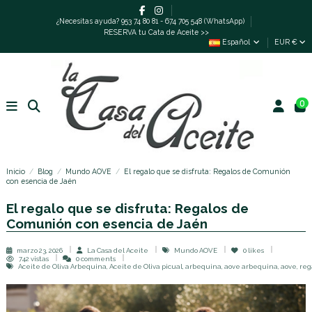
¿Necesitas ayuda? 953 74 80 81 - 674 705 548 (WhatsApp)
RESERVA tu Cata de Aceite >>
Español
EUR €
0
Inicio
Blog
Mundo AOVE
El regalo que se disfruta: Regalos de Comunión
con esencia de Jaén
El regalo que se disfruta: Regalos de
Comunión con esencia de Jaén
marzo 23, 2026
La Casa del Aceite
Mundo AOVE
0
likes
742 vistas
0 comments
Aceite de Oliva Arbequina, Aceite de Oliva picual, arbequina, aove arbequina, aove, re