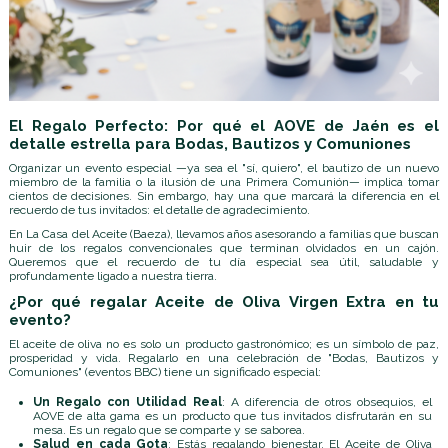
El Regalo Perfecto: Por qué el AOVE de Jaén es el
detalle estrella para Bodas, Bautizos y Comuniones
Organizar un evento especial —ya sea el "sí, quiero", el bautizo de un nuevo
miembro de la familia o la ilusión de una Primera Comunión— implica tomar
cientos de decisiones. Sin embargo, hay una que marcará la diferencia en el
recuerdo de tus invitados: el detalle de agradecimiento.
En La Casa del Aceite (Baeza), llevamos años asesorando a familias que buscan
huir de los regalos convencionales que terminan olvidados en un cajón.
Queremos que el recuerdo de tu día especial sea útil, saludable y
profundamente ligado a nuestra tierra.
¿Por qué regalar Aceite de Oliva Virgen Extra en tu
evento?
El aceite de oliva no es solo un producto gastronómico; es un símbolo de paz,
prosperidad y vida. Regalarlo en una celebración de "Bodas, Bautizos y
Comuniones" (eventos BBC) tiene un significado especial:
Un Regalo con Utilidad Real
: A diferencia de otros obsequios, el
AOVE de alta gama es un producto que tus invitados disfrutarán en su
mesa. Es un regalo que se comparte y se saborea.
Salud en cada Gota
: Estás regalando bienestar. El Aceite de Oliva