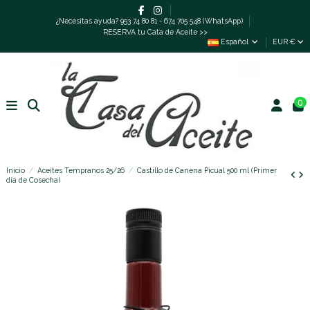
¿Necesitas ayuda? 953 74 80 81 - 674 705 548 (WhatsApp)
RESERVA tu Cata de Aceite >>
Español
EUR €
0
Inicio
Aceites Tempranos 25/26
Castillo de Canena Picual 500 ml (Primer
día de Cosecha)