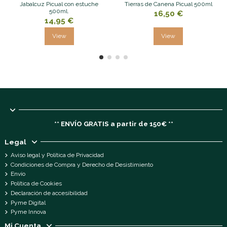
Jabalcuz Picual con estuche
Tierras de Canena Picual 500ml
500ml.
16,50 €
14,95 €
View
View
** ENVÍO GRATIS a partir de 150€ **
Legal
Aviso legal y Política de Privacidad
Condiciones de Compra y Derecho de Desistimiento
Envío
Política de Cookies
Declaración de accesibilidad
Pyme Digital
Pyme Innova
Mi Cuenta