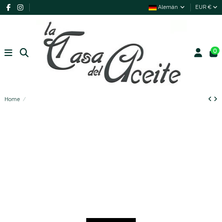
Alemán
EUR €
0
Home