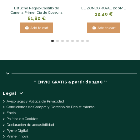
Estuche Regalo Castillo de
ELIZONDO ROYAL 200ML.
Canena Primer Día de Cosecha
12,40 €
61,80 €
Add to cart
Add to cart
** ENVÍO GRATIS a partir de 150€ **
Legal
Aviso legal y Política de Privacidad
Condiciones de Compra y Derecho de Desistimiento
Envío
Política de Cookies
Declaración de accesibilidad
Pyme Digital
Pyme Innova