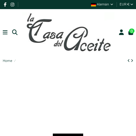
Alemán
EUR €
0
Home