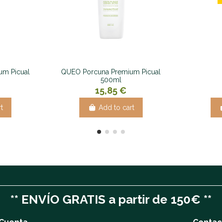
um Picual
QUEO Porcuna Premium Picual
500ml
15,85 €
t
Add to cart
** ENVÍO GRATIS a partir de 150€ **