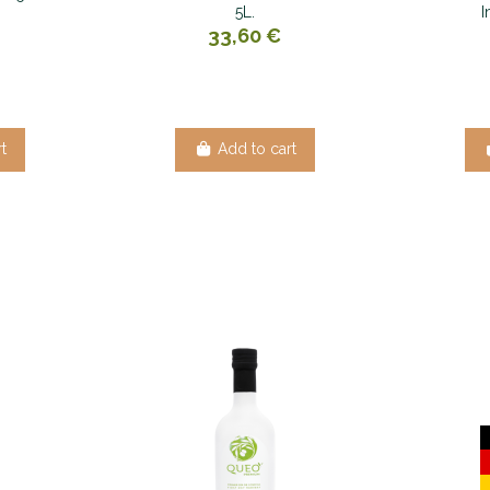
5L.
I
33,60 €
t
Add to cart