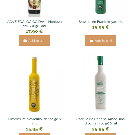
AOVE ECOLÓGICO DAY - Nobleza
Bravoleum Frantoio 500 ml
del Sur 500ml
15,95 €
17,90 €
Add to cart
Add to cart
Bravoleum Nevadillo Blanco 500
Castillo de Canena Arbequina
ml
Biodinámico 500 ml
15,95 €
25,95 €