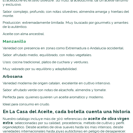
El acebuche es el olivo silvestre. Su fruto, la acebuchina, da un aceite rarísimo
y exclusivo.
Sabor: complejo, profundo, con notas silvestres, almendra amarga y hierbas del
monte.
Producción: extremadamente limitada. Muy buscado por gourmets y amantes
de lo auténtico.
Aceite con alma ancestral.
Manzanillo
Variedad con presencia en zonas como Extremadura o Andalucía occidental.
Sabor: afrutado medio, equilibrado, con notas vegetales.
Usos: cocina tradicional, platos de cuchara y verduras.
Muy valorado por su equilibrio y adaptabilidad.
Arbosana
Variedad moderna de origen catalán, excelente en cultivo intensivo.
Sabor: afrutado verde con notas de alcachofa, almendra y tomate.
Perfecta para: quienes quieren un aceite aromático y moderno.
Ideal para consumo en crudo.
En La Casa del Aceite, cada botella cuenta una historia
Nuestro catálogo incluye más de 300 referencias de
aceite de oliva virgen
extra
, seleccionadas por su calidad, procedencia, método de cultivo y perfil
organoléptico. Desde aceites de oliva suaves hasta los más intensos, desde
variedades internacionales hasta joyas autóctonas en peligro de desaparecer.