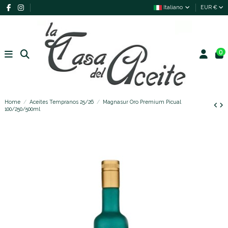
Italiano
EUR €
0
Home
Aceites Tempranos 25/26
Magnasur Oro Premium Picual
100/250/500ml