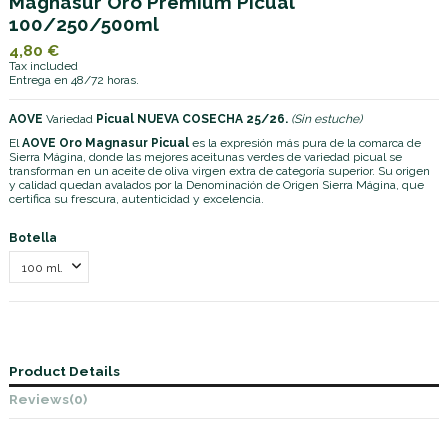
Magnasur Oro Premium Picual
100/250/500ml
4,80 €
Tax included
Entrega en 48/72 horas.
AOVE
Variedad
Picual NUEVA COSECHA 25/26.
(Sin estuche)
El
AOVE Oro Magnasur Picual
es la expresión más pura de la comarca de
Sierra Mágina, donde las mejores aceitunas verdes de variedad picual se
transforman en un aceite de oliva virgen extra de categoría superior. Su origen
y calidad quedan avalados por la Denominación de Origen Sierra Mágina, que
certifica su frescura, autenticidad y excelencia.
Botella
Product Details
Reviews
(0)