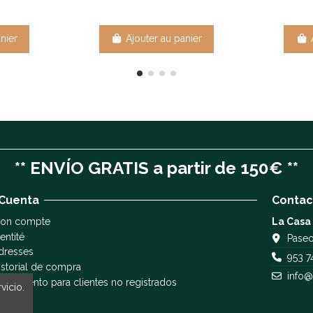
nier
Ajouter au panier
** ENVÍO GRATIS a partir de 150€ **
 Cuenta
Contac
on compte
La Casa
entité
Paseo
dresses
953 7
istorial de compra
info@
eguimiento para clientes no registrados
vicio.