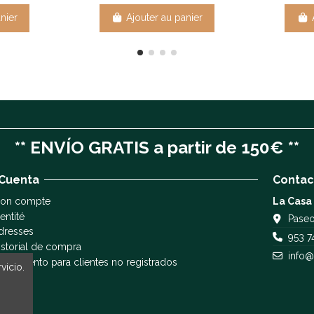
nier
Ajouter au panier
** ENVÍO GRATIS a partir de 150€ **
 Cuenta
Contac
on compte
La Casa
entité
Paseo
dresses
953 7
istorial de compra
info@
eguimiento para clientes no registrados
vicio.