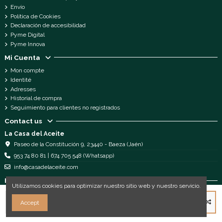
Envío
Política de Cookies
Declaración de accesibilidad
Pyme Digital
Pyme Innova
Mi Cuenta
Mon compte
Identité
Adresses
Historial de compra
Seguimiento para clientes no registrados
Contact us
La Casa del Aceite
Paseo de la Constitución 9, 23440 - Baeza (Jaén)
953 74 80 81 | 674 705 548 (Whatsapp)
info@casadelaceite.com
Follow us
Utilizamos cookies para optimizar nuestro sitio web y nuestro servicio.
Ajouter au panier
Accept