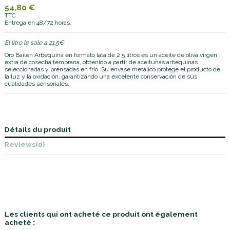
54,80 €
TTC
Entrega en 48/72 horas.
El litro le sale a 21.5€.
Oro Bailén Arbequina en formato lata de 2,5 litros es un aceite de oliva virgen
extra de cosecha temprana, obtenido a partir de aceitunas arbequinas
seleccionadas y prensadas en frío. Su envase metálico protege el producto de
la luz y la oxidación, garantizando una excelente conservación de sus
cualidades sensoriales.
Détails du produit
Reviews
(0)
Les clients qui ont acheté ce produit ont également
acheté :