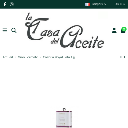
Français
EUR €
0
Accueil
Gran Formato
Cazorla Royal Lata 2.5 l.