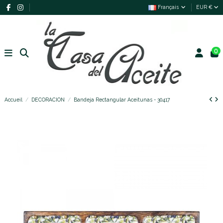
Français
EUR €
0
Accueil
DECORACION
Bandeja Rectangular Aceitunas - 30417