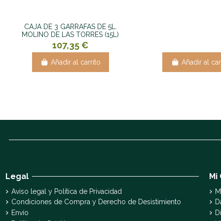
CAJA DE 3 GARRAFAS DE 5L.
MOLINO DE LAS TORRES (15L)
107,35 €
Añadir al carrito
Añadir al car
Legal
Mi
Aviso legal y Política de Privacidad
M
Condiciones de Compra y Derecho de Desistimiento
D
Envío
D