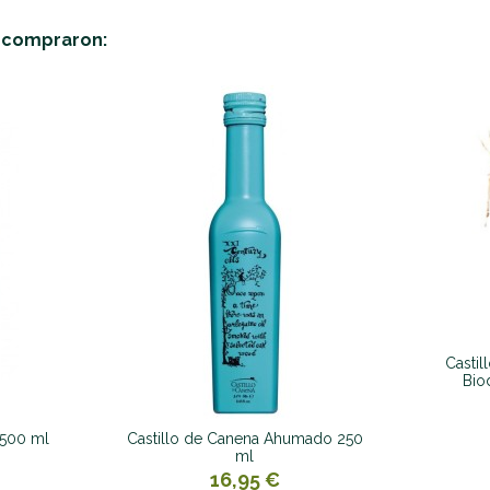
n compraron:
Castil
Bio
 500 ml
Castillo de Canena Ahumado 250
ml
16,95 €