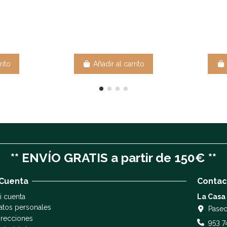
rito
Añadir al carrito
** ENVÍO GRATIS a partir de 150€ **
 Cuenta
Contac
i cuenta
La Casa
atos personales
Paseo
irecciones
953 7