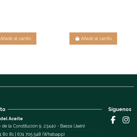
Añadir al carrito
Añadir al carrito
to
Síguenos
 del Aceite
 de la Constitución 9, 23440 - Baeza (Jaén)
4 80 81 | 674 705 548 (Whatsapp)