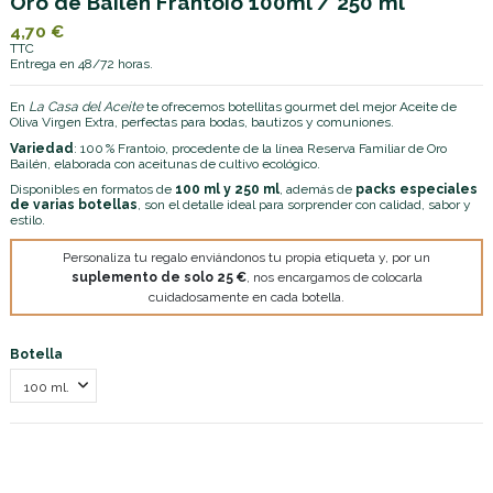
Oro de Bailén Frantoio 100ml / 250 ml
4,70 €
TTC
Entrega en 48/72 horas.
En
La Casa del Aceite
te ofrecemos botellitas gourmet del mejor Aceite de
Oliva Virgen Extra, perfectas para bodas, bautizos y comuniones.
Variedad
: 100 % Frantoio, procedente de la línea Reserva Familiar de Oro
Bailén, elaborada con aceitunas de cultivo ecológico.
Disponibles en formatos de
100 ml y 250 ml
, además de
packs especiales
de varias botellas
, son el detalle ideal para sorprender con calidad, sabor y
estilo.
Personaliza tu regalo enviándonos tu propia etiqueta y, por un
suplemento de solo 25 €
, nos encargamos de colocarla
cuidadosamente en cada botella.
Botella