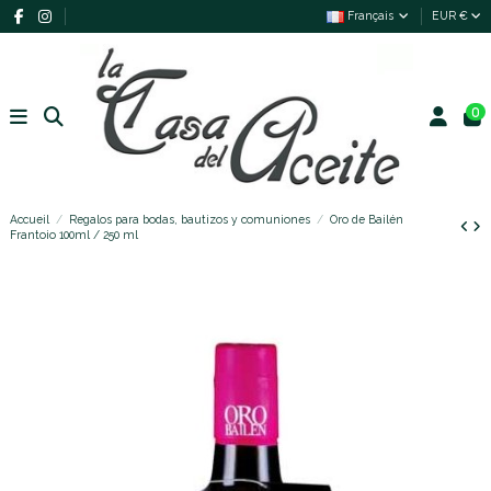
Français
EUR €
0
Accueil
Regalos para bodas, bautizos y comuniones
Oro de Bailén
Frantoio 100ml / 250 ml