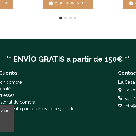
nier
Ajouter au panier
** ENVÍO GRATIS a partir de 150€ **
 Cuenta
Contac
on compte
La Casa
entité
Paseo
dresses
953 7
istorial de compra
info@
eguimiento para clientes no registrados
vicio.