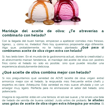
Maridaje del aceite de oliva: ¿Te atreverías a
combinarlo con helado?
Con la llegada del buen tiempo, empiezan a apetecer comidas más frescas,
ligeras… y, cómo no, ¡helados! Pero hoy queremos proponerte algo diferente.
Algo que, probablemente, no te habías planteado:
¿Qué pasa si
combinamos aceite de oliva virgen extra con helado?
Sí, has leído bien. En el mundo de la gastronomía actual, donde la creatividad y
el atrevimiento marcan tendencia, el maridaje del aceite de oliva con postres
fríos como el helado no solo es posible, sino que puede resultar una
experiencia absolutamente deliciosa.
¿Qué aceite de oliva combina mejor con helado?
Si nos preguntamos qué variedad de AOVE (aceite de oliva virgen extra)
armoniza mejor con el helado, la respuesta más frecuente entre chefs y
expertos es clara:
Arbequina
. Esta variedad es más suave, afrutada y con un
amargor muy ligero. Perfecta para no enmascarar el sabor del helado, sino
potenciarlo.
Imagina lo siguiente: estás en una terraza, el sol cae suave, y te sirves una bola
de helado de vainilla de buena calidad. Justo antes de probarlo,
le añades
unas gotas de aceite de oliva virgen extra Arbequina por encima
. El