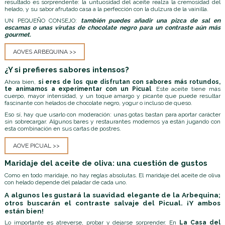
resultado es sorprendente: la untuosidad del aceite realza la cremosidad del
helado, y su sabor afrutado casa a la perfección con la dulzura de la vainilla.
UN PEQUEÑO CONSEJO:
también puedes añadir una pizca de sal en
escamas o unas virutas de chocolate negro para un contraste aún más
gourmet.
AOVES ARBEQUINA >>
¿Y si prefieres sabores intensos?
Ahora bien,
si eres de los que disfrutan con sabores más rotundos,
te animamos a experimentar con un
Picual
. Este aceite tiene más
cuerpo, mayor intensidad, y un toque amargo y picante que puede resultar
fascinante con helados de chocolate negro, yogur o incluso de queso.
Eso sí, hay que usarlo con moderación: unas gotas bastan para aportar carácter
sin sobrecargar. Algunos bares y restaurantes modernos ya están jugando con
esta combinación en sus cartas de postres.
AOVE PICUAL >>
Maridaje del aceite de oliva: una cuestión de gustos
Como en todo maridaje, no hay reglas absolutas. El maridaje del aceite de oliva
con helado depende del paladar de cada uno.
A algunos les gustará la suavidad elegante de la Arbequina;
otros buscarán el contraste salvaje del Picual. ¡Y ambos
están bien!
Lo importante es atreverse, probar y dejarse sorprender. En
La Casa del