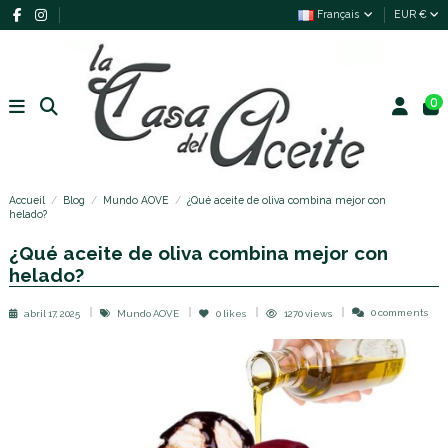
Français
EUR €
0
Accueil
Blog
Mundo AOVE
¿Qué aceite de oliva combina mejor con
helado?
¿Qué aceite de oliva combina mejor con
helado?
0 comments
abril 17, 2025
Mundo AOVE
0
likes
1270 views