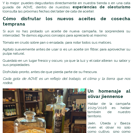
Y lo mejor: puedes degustarlos directamente en nuestra tienda o en una cata
guiada de AOVE, dentro de nuestras
experiencias de oleoturismo
(
consulta las próximas fechas del taller de cata de aceite
).
Cómo disfrutar los nuevos aceites de cosecha
temprana
Si aún no has probado un aceite de nueva campaña, te sorprenderá su
intensidad. Te damos algunos consejos para apreciarlo al máximo:
Tómalo en crudo sobre pan o ensalada, para notar todos sus matices.
Agítalo suavemente antes de usar si es un aceite sin filtrar, para aprovechar su
pulpa natural.
Guárdalo en un lugar fresco y oscuro, ya que la luz y el calor alteran su sabor y
sus propiedades.
Disfrútalo pronto, antes de que pierda parte de su frescura.
Cada gota de AOVE es un reflejo del trabajo, el clima y la tierra que nos
rodea.
Un homenaje al
olivar jiennense
Hablar de la campaña
2025/2026 es hablar
también de nuestro
territorio.
Jaén, Úbeda y Baeza
viven el olivar no solo
como cultivo, sino como