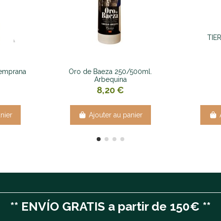
TIE
Temprana
Oro de Baeza 250/500ml.
Arbequina
8,20 €
nier
Ajouter au panier
** ENVÍO GRATIS a partir de 150€ **