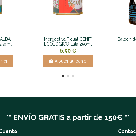
l ALBA
Mergaoliva Picual CENIT
Balcon de
250ml
ECOLÓGICO Lata 250ml
6,50 €
nier
Ajouter au panier
** ENVÍO GRATIS a partir de 150€ **
 Cuenta
Contac