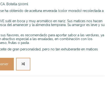
CA. Botella 500ml
a se ha obtenido de aceituna enverada (color morado) recolectada a
E sutil en boca y muy aromático en nariz. Sus matices nos hacen
resca del amanecer y la almendra temprana. Su amargor es leve y su
n sus flavores, es recomendado para aportar sabor a las verduras, ya
n atractivo especial a las ensaladas, en combinación con los
eso, frutas o pasta.
ceite de gran personalidad, pero no tan exhuberante en matices
panier